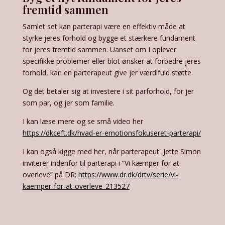
fremtid sammen
Samlet set kan parterapi være en effektiv måde at
styrke jeres forhold og bygge et stærkere fundament
for jeres fremtid sammen. Uanset om I oplever
specifikke problemer eller blot ønsker at forbedre jeres
forhold, kan en parterapeut give jer værdifuld støtte.
Og det betaler sig at investere i sit parforhold, for jer
som par, og jer som familie.
I kan læse mere og se små video her
https://dkceft.dk/hvad-er-emotionsfokuseret-parterapi/
I kan også kigge med her, når parterapeut Jette Simon
inviterer indenfor til parterapi i “Vi kæmper for at
overleve” på DR:
https://www.dr.dk/drtv/serie/vi-
kaemper-for-at-overleve_213527