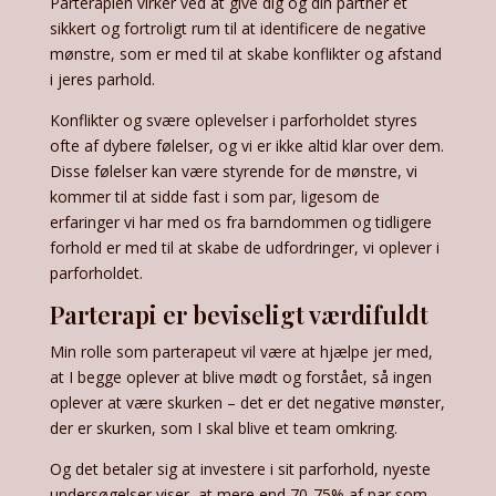
Parterapien virker ved at give dig og din partner et
sikkert og fortroligt rum til at identificere de negative
mønstre, som er med til at skabe konflikter og afstand
i jeres parhold.
Konflikter og svære oplevelser i parforholdet styres
ofte af dybere følelser, og vi er ikke altid klar over dem.
Disse følelser kan være styrende for de mønstre, vi
kommer til at sidde fast i som par, ligesom de
erfaringer vi har med os fra barndommen og tidligere
forhold er med til at skabe de udfordringer, vi oplever i
parforholdet.
Parterapi er beviseligt værdifuldt
Min rolle som parterapeut vil være at hjælpe jer med,
at I begge oplever at blive mødt og forstået, så ingen
oplever at være skurken – det er det negative mønster,
der er skurken, som I skal blive et team omkring.
Og det betaler sig at investere i sit parforhold, nyeste
undersøgelser viser, at mere end 70-75% af par som